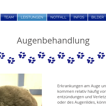
TEAM
LEISTUNGEN
NOTFALL
INFOS
BILDER
Augenbehandlung
Erkrankungen am Auge u
kommen relativ häufig vo
entzündungen und Verlet
oder des Augenlides, kön