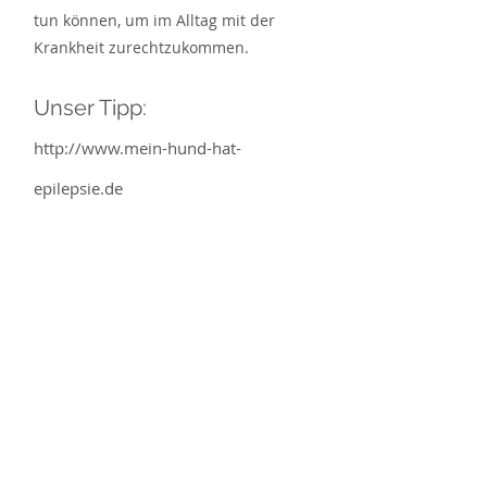
tun können, um im Alltag mit der
Krankheit zurechtzukommen.
Unser Tipp:
http://www.mein-hund-hat-
epilepsie.de
tap Laubach
Dr. Anne-Katrin Staub und
Dr. Ulrich Mühlbauer
Horner Straße 3
56288 Laubach
Impressum