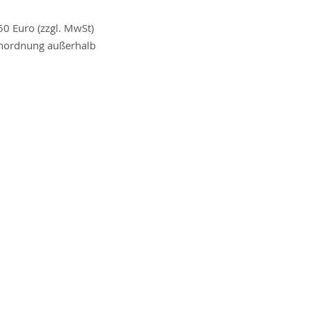
50 Euro (zzgl. MwSt)
enordnung außerhalb
8.00 - 8.00 Uhr
nst, nur nach
nmeldung
lsprechstunde
ohne
.00 – 12.00 und 17.00-
lsprechstunde
ohne
.00 – 12.00 Uhr
 vor, in Ausnahmefällen
 verweisen.