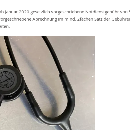
 ab Januar 2020 gesetzlich vorgeschriebene Notdienstgebühr von 
 vorgeschriebene Abrechnung im mind. 2fachen Satz der Gebühr
iten.
Montag-Freitag 1
Bereitschaftsdie
telefonischer A
Sonntags Notfal
Voranmeldung 10
18.00 Uhr
Feiertags Notfal
Voranmeldung 10
Wir behalten uns
an eine Klinik zu